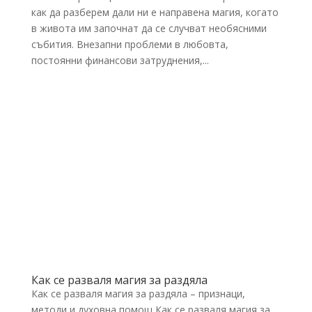
как да разберем дали ни е направена магия, когато
в живота им започнат да се случват необясними
събития. Внезапни проблеми в любовта,
постоянни финансови затруднения,...
Как се разваля магия за раздяла
Как се разваля магия за раздяла – признаци,
методи и духовна помощ Как се разваля магия за