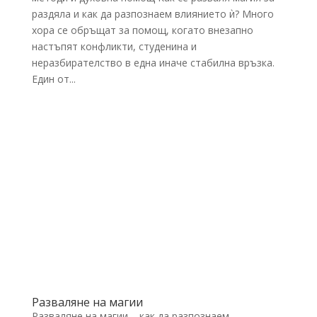
раздяла и как да разпознаем влиянието ѝ? Много
хора се обръщат за помощ, когато внезапно
настъпят конфликти, студенина и
неразбирателство в една иначе стабилна връзка.
Един от...
Разваляне на магии
Разваляне на магии – как да разпознаем